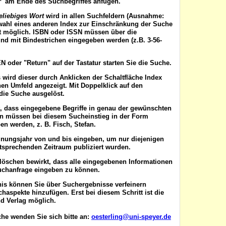
'*' am Ende des Suchbegriffes anfügen.
eliebiges Wort
wird in allen Suchfeldern (Ausnahme:
wahl eines anderen Index zur Einschränkung der Suche
ist möglich. ISBN oder ISSN
müssen
über die
nd mit Bindestrichen eingegeben werden (z.B. 3-56-
EN
oder "Return" auf der Tastatur starten Sie die Suche.
 wird dieser durch Anklicken der Schaltfläche
Index
en Umfeld angezeigt. Mit Doppelklick auf den
die Suche ausgelöst.
t, dass eingegebene Begriffe in genau der gewünschten
en müssen bei diesem Sucheinstieg in der Form
n werden, z. B. Fisch, Stefan.
inungsjahr von
und
bis
eingeben, um nur diejenigen
ntsprechenden Zeitraum publiziert wurden.
 löschen
bewirkt, dass alle eingegebenen Informationen
uchanfrage eingeben zu können.
nis können Sie über
Suchergebnisse verfeinern
aspekte hinzufügen. Erst bei diesem Schritt ist die
d Verlag möglich.
he wenden Sie sich bitte an:
oesterling@uni-speyer.de