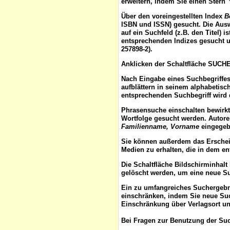
erweitern, indem Sie einen Stern 
Über den voreingestellten
Index
B
ISBN und ISSN) gesucht. Die Aus
auf ein Suchfeld (z.B. den Titel) 
entsprechenden Indizes gesucht u
257898-2).
Anklicken der Schaltfläche
SUCH
Nach Eingabe eines Suchbegriffes
aufblättern
in seinem alphabetisch
entsprechenden Suchbegriff wird 
Phrasensuche
einschalten bewirk
Wortfolge gesucht werden. Autor
Familienname, Vorname
eingegebe
Sie können außerdem das
Ersche
Medien zu erhalten, die in dem e
Die Schaltfläche
Bildschirminhalt
gelöscht werden, um eine neue S
Ein zu umfangreiches Suchergeb
einschränken, indem Sie neue Such
Einschränkung über Verlagsort un
Bei Fragen zur Benutzung der Suc