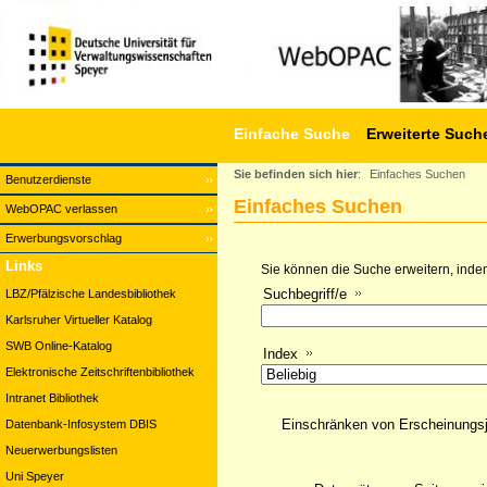
Einfache Suche
Erweiterte Such
Sie befinden sich hier
:
Einfaches Suchen
Benutzerdienste
Einfaches Suchen
WebOPAC verlassen
Erwerbungsvorschlag
Links
Sie können die Suche erweitern, indem
Suchbegriff/e
LBZ/Pfälzische Landesbibliothek
Karlsruher Virtueller Katalog
SWB Online-Katalog
Index
Elektronische Zeitschriftenbibliothek
Intranet Bibliothek
Einschränken von Erscheinungs
Datenbank-Infosystem DBIS
Neuerwerbungslisten
Uni Speyer