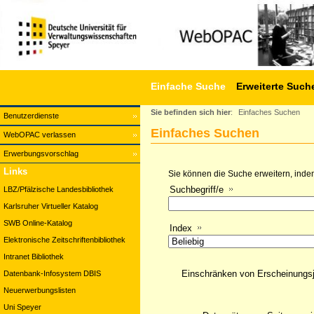
Einfache Suche
Erweiterte Such
Sie befinden sich hier
:
Einfaches Suchen
Benutzerdienste
Einfaches Suchen
WebOPAC verlassen
Erwerbungsvorschlag
Links
Sie können die Suche erweitern, indem
Suchbegriff/e
LBZ/Pfälzische Landesbibliothek
Karlsruher Virtueller Katalog
SWB Online-Katalog
Index
Elektronische Zeitschriftenbibliothek
Intranet Bibliothek
Einschränken von Erscheinungs
Datenbank-Infosystem DBIS
Neuerwerbungslisten
Uni Speyer