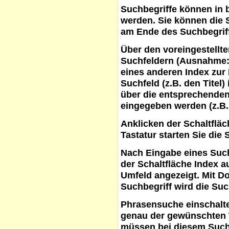
Suchbegriffe
können in b
werden. Sie können die S
am Ende des Suchbegrif
Über den voreingestellt
Suchfeldern (Ausnahme:
eines anderen Index zur
Suchfeld (z.B. den Titel
über die entsprechenden
eingegeben werden (z.B.
Anklicken der Schaltflä
Tastatur starten Sie die 
Nach Eingabe eines Such
der Schaltfläche
Index a
Umfeld angezeigt. Mit D
Suchbegriff wird die Suc
Phrasensuche
einschalte
genau der gewünschten 
müssen bei diesem Such