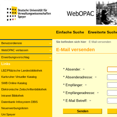
Einfache Suche
Erweiterte Such
Sie befinden sich hier
:
E-Mail versenden
Benutzerdienste
E-Mail versenden
WebOPAC verlassen
Erwerbungsvorschlag
Links
* Absender:
LBZ/Pfälzische Landesbibliothek
Karlsruher Virtueller Katalog
* Absenderadresse:
SWB Online-Katalog
* Empfänger:
Elektronische Zeitschriftenbibliothek
* Empfängeradresse:
Intranet Bibliothek
* E-Mail Betreff:
Datenbank-Infosystem DBIS
Neuerwerbungslisten
Uni Speyer