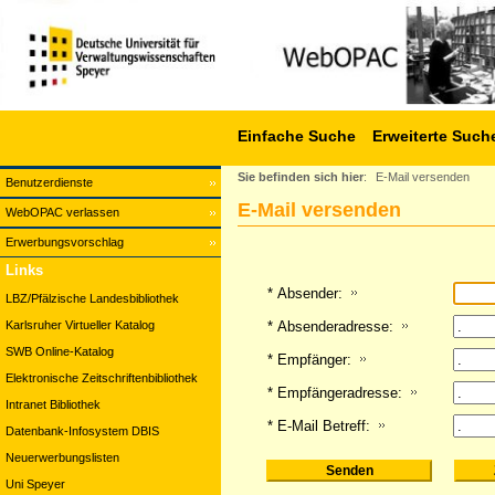
Einfache Suche
Erweiterte Such
Sie befinden sich hier
:
E-Mail versenden
Benutzerdienste
E-Mail versenden
WebOPAC verlassen
Erwerbungsvorschlag
Links
* Absender:
LBZ/Pfälzische Landesbibliothek
Karlsruher Virtueller Katalog
* Absenderadresse:
SWB Online-Katalog
* Empfänger:
Elektronische Zeitschriftenbibliothek
* Empfängeradresse:
Intranet Bibliothek
* E-Mail Betreff:
Datenbank-Infosystem DBIS
Neuerwerbungslisten
Uni Speyer