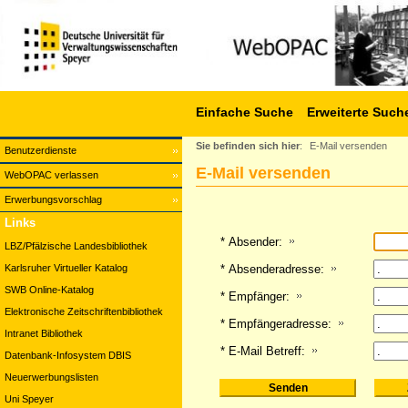
Einfache Suche
Erweiterte Such
Sie befinden sich hier
:
E-Mail versenden
Benutzerdienste
E-Mail versenden
WebOPAC verlassen
Erwerbungsvorschlag
Links
* Absender:
LBZ/Pfälzische Landesbibliothek
Karlsruher Virtueller Katalog
* Absenderadresse:
SWB Online-Katalog
* Empfänger:
Elektronische Zeitschriftenbibliothek
* Empfängeradresse:
Intranet Bibliothek
* E-Mail Betreff:
Datenbank-Infosystem DBIS
Neuerwerbungslisten
Uni Speyer