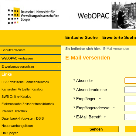
Einfache Suche
Erweiterte Such
Sie befinden sich hier
:
E-Mail versenden
Benutzerdienste
E-Mail versenden
WebOPAC verlassen
Erwerbungsvorschlag
Links
* Absender:
LBZ/Pfälzische Landesbibliothek
Karlsruher Virtueller Katalog
* Absenderadresse:
SWB Online-Katalog
* Empfänger:
Elektronische Zeitschriftenbibliothek
* Empfängeradresse:
Intranet Bibliothek
* E-Mail Betreff:
Datenbank-Infosystem DBIS
Neuerwerbungslisten
Uni Speyer