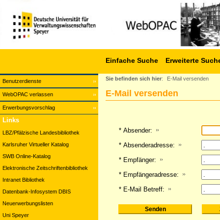
Einfache Suche
Erweiterte Such
Sie befinden sich hier
:
E-Mail versenden
Benutzerdienste
E-Mail versenden
WebOPAC verlassen
Erwerbungsvorschlag
Links
* Absender:
LBZ/Pfälzische Landesbibliothek
Karlsruher Virtueller Katalog
* Absenderadresse:
SWB Online-Katalog
* Empfänger:
Elektronische Zeitschriftenbibliothek
* Empfängeradresse:
Intranet Bibliothek
* E-Mail Betreff:
Datenbank-Infosystem DBIS
Neuerwerbungslisten
Uni Speyer