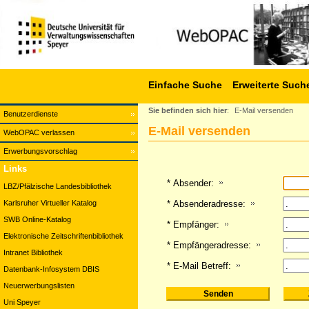
Einfache Suche
Erweiterte Such
Sie befinden sich hier
:
E-Mail versenden
Benutzerdienste
E-Mail versenden
WebOPAC verlassen
Erwerbungsvorschlag
Links
* Absender:
LBZ/Pfälzische Landesbibliothek
Karlsruher Virtueller Katalog
* Absenderadresse:
SWB Online-Katalog
* Empfänger:
Elektronische Zeitschriftenbibliothek
* Empfängeradresse:
Intranet Bibliothek
* E-Mail Betreff:
Datenbank-Infosystem DBIS
Neuerwerbungslisten
Uni Speyer