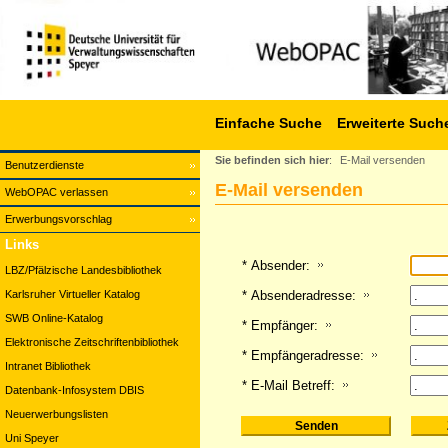
Einfache Suche
Erweiterte Such
Sie befinden sich hier
:
E-Mail versenden
Benutzerdienste
E-Mail versenden
WebOPAC verlassen
Erwerbungsvorschlag
Links
* Absender:
LBZ/Pfälzische Landesbibliothek
Karlsruher Virtueller Katalog
* Absenderadresse:
SWB Online-Katalog
* Empfänger:
Elektronische Zeitschriftenbibliothek
* Empfängeradresse:
Intranet Bibliothek
* E-Mail Betreff:
Datenbank-Infosystem DBIS
Neuerwerbungslisten
Uni Speyer