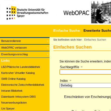
Einfache Suche
Erweiterte Such
Sie befinden sich hier
:
Einfaches Suchen
Benutzerdienste
Einfaches Suchen
WebOPAC verlassen
Erwerbungsvorschlag
Links
Sie können die Suche erweitern, indem
Suchbegriff/e
LBZ/Pfälzische Landesbibliothek
Karlsruher Virtueller Katalog
SWB Online-Katalog
Index
Elektronische Zeitschriftenbibliothek
Intranet Bibliothek
Einschränken von Erscheinungs
Datenbank-Infosystem DBIS
Neuerwerbungslisten
Uni Speyer