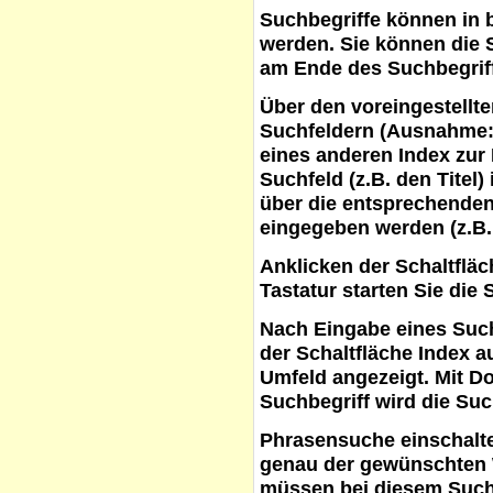
Suchbegriffe
können in b
werden. Sie können die S
am Ende des Suchbegrif
Über den voreingestellt
Suchfeldern (Ausnahme:
eines anderen Index zur
Suchfeld (z.B. den Titel
über die entsprechenden
eingegeben werden (z.B.
Anklicken der Schaltflä
Tastatur starten Sie die 
Nach Eingabe eines Such
der Schaltfläche
Index a
Umfeld angezeigt. Mit D
Suchbegriff wird die Suc
Phrasensuche
einschalte
genau der gewünschten 
müssen bei diesem Such