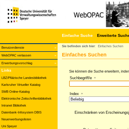
Einfache Suche
Erweiterte Such
Sie befinden sich hier
:
Einfaches Suchen
Benutzerdienste
Einfaches Suchen
WebOPAC verlassen
Erwerbungsvorschlag
Links
Sie können die Suche erweitern, indem
Suchbegriff/e
LBZ/Pfälzische Landesbibliothek
Karlsruher Virtueller Katalog
SWB Online-Katalog
Index
Elektronische Zeitschriftenbibliothek
Intranet Bibliothek
Einschränken von Erscheinungs
Datenbank-Infosystem DBIS
Neuerwerbungslisten
Uni Speyer