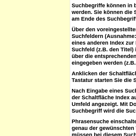
Suchbegriffe
können in b
werden. Sie können die S
am Ende des Suchbegrif
Über den voreingestellt
Suchfeldern (Ausnahme:
eines anderen Index zur
Suchfeld (z.B. den Titel
über die entsprechenden
eingegeben werden (z.B.
Anklicken der Schaltflä
Tastatur starten Sie die 
Nach Eingabe eines Such
der Schaltfläche
Index a
Umfeld angezeigt. Mit D
Suchbegriff wird die Suc
Phrasensuche
einschalte
genau der gewünschten 
müssen bei diesem Such