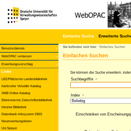
Einfache Suche
Erweiterte Such
Sie befinden sich hier
:
Einfaches Suchen
Benutzerdienste
Einfaches Suchen
WebOPAC verlassen
Erwerbungsvorschlag
Links
Sie können die Suche erweitern, indem
Suchbegriff/e
LBZ/Pfälzische Landesbibliothek
Karlsruher Virtueller Katalog
SWB Online-Katalog
Index
Elektronische Zeitschriftenbibliothek
Intranet Bibliothek
Einschränken von Erscheinungs
Datenbank-Infosystem DBIS
Neuerwerbungslisten
Uni Speyer