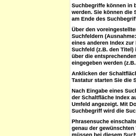
Suchbegriffe
können in b
werden. Sie können die S
am Ende des Suchbegrif
Über den voreingestellt
Suchfeldern (Ausnahme:
eines anderen Index zur
Suchfeld (z.B. den Titel
über die entsprechenden
eingegeben werden (z.B.
Anklicken der Schaltflä
Tastatur starten Sie die 
Nach Eingabe eines Such
der Schaltfläche
Index a
Umfeld angezeigt. Mit D
Suchbegriff wird die Suc
Phrasensuche
einschalte
genau der gewünschten 
müssen bei diesem Such