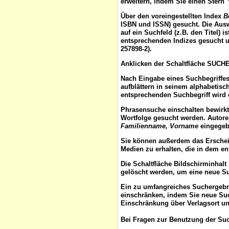
erweitern, indem Sie einen Stern 
Über den voreingestellten
Index
B
ISBN und ISSN) gesucht. Die Aus
auf ein Suchfeld (z.B. den Titel) 
entsprechenden Indizes gesucht u
257898-2).
Anklicken der Schaltfläche
SUCH
Nach Eingabe eines Suchbegriffes
aufblättern
in seinem alphabetisch
entsprechenden Suchbegriff wird 
Phrasensuche
einschalten bewirk
Wortfolge gesucht werden. Autor
Familienname, Vorname
eingegebe
Sie können außerdem das
Ersche
Medien zu erhalten, die in dem e
Die Schaltfläche
Bildschirminhalt
gelöscht werden, um eine neue S
Ein zu umfangreiches Suchergeb
einschränken, indem Sie neue Such
Einschränkung über Verlagsort un
Bei Fragen zur Benutzung der Suc