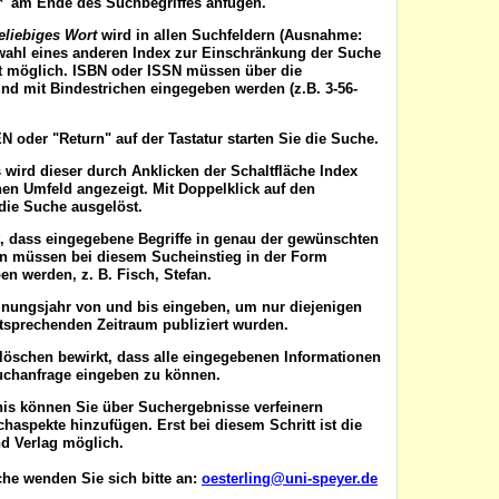
'*' am Ende des Suchbegriffes anfügen.
eliebiges Wort
wird in allen Suchfeldern (Ausnahme:
wahl eines anderen Index zur Einschränkung der Suche
ist möglich. ISBN oder ISSN
müssen
über die
nd mit Bindestrichen eingegeben werden (z.B. 3-56-
EN
oder "Return" auf der Tastatur starten Sie die Suche.
 wird dieser durch Anklicken der Schaltfläche
Index
en Umfeld angezeigt. Mit Doppelklick auf den
die Suche ausgelöst.
t, dass eingegebene Begriffe in genau der gewünschten
en müssen bei diesem Sucheinstieg in der Form
n werden, z. B. Fisch, Stefan.
inungsjahr von
und
bis
eingeben, um nur diejenigen
ntsprechenden Zeitraum publiziert wurden.
 löschen
bewirkt, dass alle eingegebenen Informationen
uchanfrage eingeben zu können.
nis können Sie über
Suchergebnisse verfeinern
aspekte hinzufügen. Erst bei diesem Schritt ist die
d Verlag möglich.
he wenden Sie sich bitte an:
oesterling@uni-speyer.de