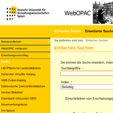
Einfache Suche
Erweiterte Such
Sie befinden sich hier
:
Einfaches Suchen
Benutzerdienste
Einfaches Suchen
WebOPAC verlassen
Erwerbungsvorschlag
Links
Sie können die Suche erweitern, indem
Suchbegriff/e
LBZ/Pfälzische Landesbibliothek
Karlsruher Virtueller Katalog
SWB Online-Katalog
Index
Elektronische Zeitschriftenbibliothek
Intranet Bibliothek
Einschränken von Erscheinungs
Datenbank-Infosystem DBIS
Neuerwerbungslisten
Uni Speyer