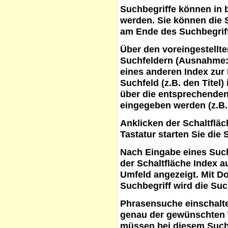
Suchbegriffe
können in b
werden. Sie können die S
am Ende des Suchbegrif
Über den voreingestellt
Suchfeldern (Ausnahme:
eines anderen Index zur
Suchfeld (z.B. den Titel
über die entsprechenden
eingegeben werden (z.B.
Anklicken der Schaltflä
Tastatur starten Sie die 
Nach Eingabe eines Such
der Schaltfläche
Index a
Umfeld angezeigt. Mit D
Suchbegriff wird die Suc
Phrasensuche
einschalte
genau der gewünschten 
müssen bei diesem Such