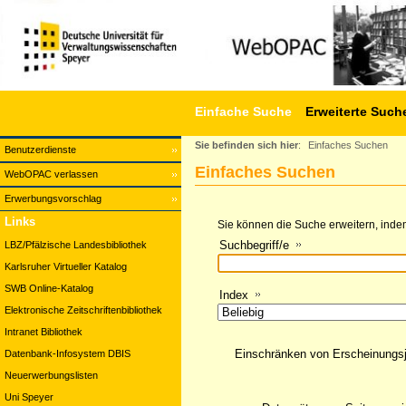
Einfache Suche
Erweiterte Such
Sie befinden sich hier
:
Einfaches Suchen
Benutzerdienste
Einfaches Suchen
WebOPAC verlassen
Erwerbungsvorschlag
Links
Sie können die Suche erweitern, indem
Suchbegriff/e
LBZ/Pfälzische Landesbibliothek
Karlsruher Virtueller Katalog
SWB Online-Katalog
Index
Elektronische Zeitschriftenbibliothek
Intranet Bibliothek
Einschränken von Erscheinungs
Datenbank-Infosystem DBIS
Neuerwerbungslisten
Uni Speyer