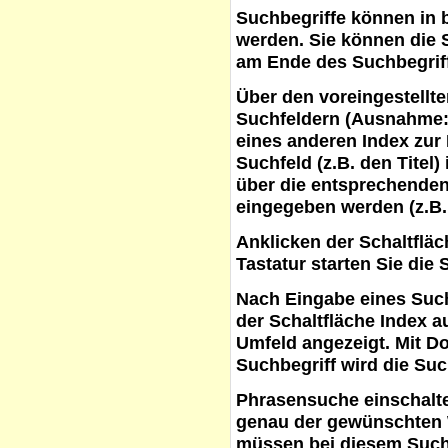
Suchbegriffe
können in b
werden. Sie können die S
am Ende des Suchbegrif
Über den voreingestellt
Suchfeldern (Ausnahme:
eines anderen Index zur
Suchfeld (z.B. den Titel
über die entsprechenden
eingegeben werden (z.B.
Anklicken der Schaltflä
Tastatur starten Sie die 
Nach Eingabe eines Such
der Schaltfläche
Index a
Umfeld angezeigt. Mit D
Suchbegriff wird die Suc
Phrasensuche
einschalte
genau der gewünschten 
müssen bei diesem Such