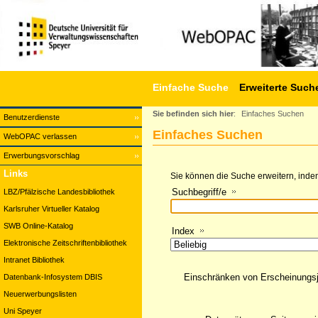
Einfache Suche
Erweiterte Such
Sie befinden sich hier
:
Einfaches Suchen
Benutzerdienste
Einfaches Suchen
WebOPAC verlassen
Erwerbungsvorschlag
Links
Sie können die Suche erweitern, indem
Suchbegriff/e
LBZ/Pfälzische Landesbibliothek
Karlsruher Virtueller Katalog
SWB Online-Katalog
Index
Elektronische Zeitschriftenbibliothek
Intranet Bibliothek
Einschränken von Erscheinungs
Datenbank-Infosystem DBIS
Neuerwerbungslisten
Uni Speyer