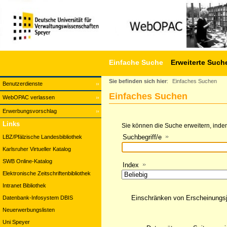
Einfache Suche
Erweiterte Such
Sie befinden sich hier
:
Einfaches Suchen
Benutzerdienste
Einfaches Suchen
WebOPAC verlassen
Erwerbungsvorschlag
Links
Sie können die Suche erweitern, indem
Suchbegriff/e
LBZ/Pfälzische Landesbibliothek
Karlsruher Virtueller Katalog
SWB Online-Katalog
Index
Elektronische Zeitschriftenbibliothek
Intranet Bibliothek
Einschränken von Erscheinungs
Datenbank-Infosystem DBIS
Neuerwerbungslisten
Uni Speyer