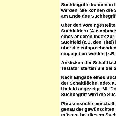
Suchbegriffe
können in b
werden. Sie können die S
am Ende des Suchbegrif
Über den voreingestellt
Suchfeldern (Ausnahme:
eines anderen Index zur
Suchfeld (z.B. den Titel
über die entsprechenden
eingegeben werden (z.B.
Anklicken der Schaltflä
Tastatur starten Sie die 
Nach Eingabe eines Such
der Schaltfläche
Index a
Umfeld angezeigt. Mit D
Suchbegriff wird die Suc
Phrasensuche
einschalte
genau der gewünschten 
müssen bei diesem Such