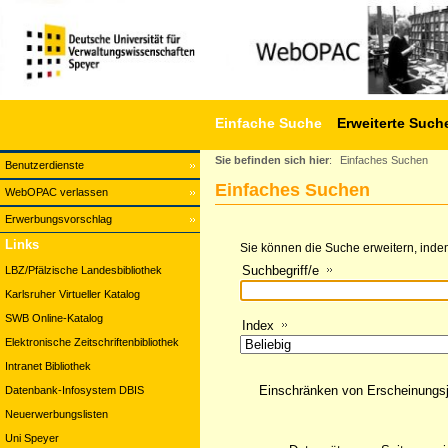
Einfache Suche
Erweiterte Such
Sie befinden sich hier
:
Einfaches Suchen
Benutzerdienste
Einfaches Suchen
WebOPAC verlassen
Erwerbungsvorschlag
Links
Sie können die Suche erweitern, indem
Suchbegriff/e
LBZ/Pfälzische Landesbibliothek
Karlsruher Virtueller Katalog
SWB Online-Katalog
Index
Elektronische Zeitschriftenbibliothek
Intranet Bibliothek
Einschränken von Erscheinungs
Datenbank-Infosystem DBIS
Neuerwerbungslisten
Uni Speyer