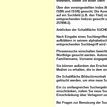
erweitern, indem Sie einen Stern 
Über den voreingestellten
Index
B
ISBN und ISSN) gesucht. Die Aus
auf ein Suchfeld (z.B. den Titel) 
entsprechenden Indizes gesucht u
257898-2).
Anklicken der Schaltfläche
SUCH
Nach Eingabe eines Suchbegriffes
aufblättern
in seinem alphabetisch
entsprechenden Suchbegriff wird 
Phrasensuche
einschalten bewirk
Wortfolge gesucht werden. Autor
Familienname, Vorname
eingegebe
Sie können außerdem das
Ersche
Medien zu erhalten, die in dem e
Die Schaltfläche
Bildschirminhalt
gelöscht werden, um eine neue S
Ein zu umfangreiches Suchergeb
einschränken, indem Sie neue Such
Einschränkung über Verlagsort un
Bei Fragen zur Benutzung der Suc