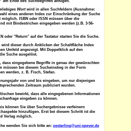
'*' am Ende des Suchbegriffes anfügen.
eliebiges Wort
wird in allen Suchfeldern (Ausnahme:
wahl eines anderen Index zur Einschränkung der Suche
ist möglich. ISBN oder ISSN
müssen
über die
nd mit Bindestrichen eingegeben werden (z.B. 3-56-
EN
oder "Return" auf der Tastatur starten Sie die Suche.
 wird dieser durch Anklicken der Schaltfläche
Index
en Umfeld angezeigt. Mit Doppelklick auf den
die Suche ausgelöst.
t, dass eingegebene Begriffe in genau der gewünschten
en müssen bei diesem Sucheinstieg in der Form
n werden, z. B. Fisch, Stefan.
inungsjahr von
und
bis
eingeben, um nur diejenigen
ntsprechenden Zeitraum publiziert wurden.
 löschen
bewirkt, dass alle eingegebenen Informationen
uchanfrage eingeben zu können.
nis können Sie über
Suchergebnisse verfeinern
aspekte hinzufügen. Erst bei diesem Schritt ist die
d Verlag möglich.
he wenden Sie sich bitte an:
oesterling@uni-speyer.de