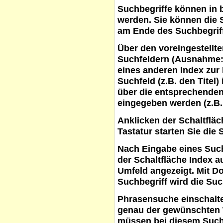
Suchbegriffe
können in b
werden. Sie können die S
am Ende des Suchbegrif
Über den voreingestellt
Suchfeldern (Ausnahme:
eines anderen Index zur
Suchfeld (z.B. den Titel
über die entsprechenden
eingegeben werden (z.B.
Anklicken der Schaltflä
Tastatur starten Sie die 
Nach Eingabe eines Such
der Schaltfläche
Index a
Umfeld angezeigt. Mit D
Suchbegriff wird die Suc
Phrasensuche
einschalte
genau der gewünschten 
müssen bei diesem Such