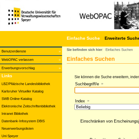
Einfache Suche
Erweiterte Such
Sie befinden sich hier
:
Einfaches Suchen
Benutzerdienste
Einfaches Suchen
WebOPAC verlassen
Erwerbungsvorschlag
Links
Sie können die Suche erweitern, indem
Suchbegriff/e
LBZ/Pfälzische Landesbibliothek
Karlsruher Virtueller Katalog
SWB Online-Katalog
Index
Elektronische Zeitschriftenbibliothek
Intranet Bibliothek
Einschränken von Erscheinungs
Datenbank-Infosystem DBIS
Neuerwerbungslisten
Uni Speyer