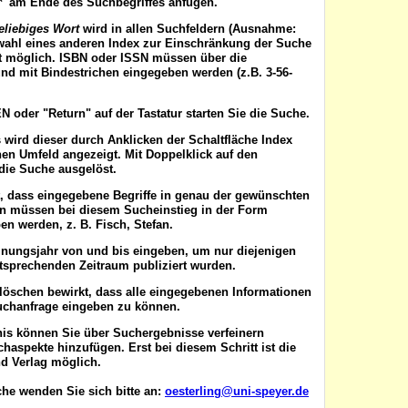
'*' am Ende des Suchbegriffes anfügen.
eliebiges Wort
wird in allen Suchfeldern (Ausnahme:
wahl eines anderen Index zur Einschränkung der Suche
ist möglich. ISBN oder ISSN
müssen
über die
nd mit Bindestrichen eingegeben werden (z.B. 3-56-
EN
oder "Return" auf der Tastatur starten Sie die Suche.
 wird dieser durch Anklicken der Schaltfläche
Index
en Umfeld angezeigt. Mit Doppelklick auf den
die Suche ausgelöst.
t, dass eingegebene Begriffe in genau der gewünschten
en müssen bei diesem Sucheinstieg in der Form
n werden, z. B. Fisch, Stefan.
inungsjahr von
und
bis
eingeben, um nur diejenigen
ntsprechenden Zeitraum publiziert wurden.
 löschen
bewirkt, dass alle eingegebenen Informationen
uchanfrage eingeben zu können.
nis können Sie über
Suchergebnisse verfeinern
aspekte hinzufügen. Erst bei diesem Schritt ist die
d Verlag möglich.
he wenden Sie sich bitte an:
oesterling@uni-speyer.de