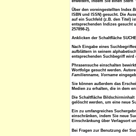
erweitern, indem Sie einen Stern 
Über den voreingestellten
Index
B
ISBN und ISSN) gesucht. Die Aus
auf ein Suchfeld (z.B. den Titel) 
entsprechenden Indizes gesucht u
257898-2).
Anklicken der Schaltfläche
SUCH
Nach Eingabe eines Suchbegriffes
aufblättern
in seinem alphabetisch
entsprechenden Suchbegriff wird 
Phrasensuche
einschalten bewirk
Wortfolge gesucht werden. Autor
Familienname, Vorname
eingegebe
Sie können außerdem das
Ersche
Medien zu erhalten, die in dem e
Die Schaltfläche
Bildschirminhalt
gelöscht werden, um eine neue S
Ein zu umfangreiches Suchergeb
einschränken, indem Sie neue Such
Einschränkung über Verlagsort un
Bei Fragen zur Benutzung der Suc