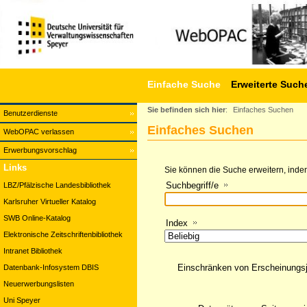
Einfache Suche
Erweiterte Such
Sie befinden sich hier
:
Einfaches Suchen
Benutzerdienste
Einfaches Suchen
WebOPAC verlassen
Erwerbungsvorschlag
Links
Sie können die Suche erweitern, indem
Suchbegriff/e
LBZ/Pfälzische Landesbibliothek
Karlsruher Virtueller Katalog
SWB Online-Katalog
Index
Elektronische Zeitschriftenbibliothek
Intranet Bibliothek
Einschränken von Erscheinungs
Datenbank-Infosystem DBIS
Neuerwerbungslisten
Uni Speyer