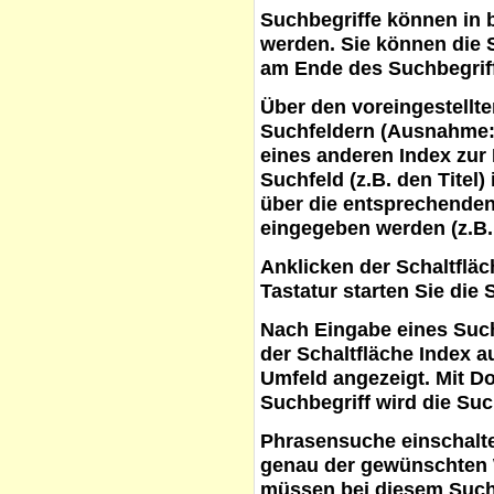
Suchbegriffe
können in b
werden. Sie können die S
am Ende des Suchbegrif
Über den voreingestellt
Suchfeldern (Ausnahme:
eines anderen Index zur
Suchfeld (z.B. den Titel
über die entsprechenden
eingegeben werden (z.B.
Anklicken der Schaltflä
Tastatur starten Sie die 
Nach Eingabe eines Such
der Schaltfläche
Index a
Umfeld angezeigt. Mit D
Suchbegriff wird die Suc
Phrasensuche
einschalte
genau der gewünschten 
müssen bei diesem Such