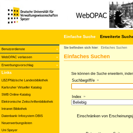
Einfache Suche
Erweiterte Such
Sie befinden sich hier
:
Einfaches Suchen
Benutzerdienste
Einfaches Suchen
WebOPAC verlassen
Erwerbungsvorschlag
Links
Sie können die Suche erweitern, indem
Suchbegriff/e
LBZ/Pfälzische Landesbibliothek
Karlsruher Virtueller Katalog
SWB Online-Katalog
Index
Elektronische Zeitschriftenbibliothek
Intranet Bibliothek
Einschränken von Erscheinungs
Datenbank-Infosystem DBIS
Neuerwerbungslisten
Uni Speyer