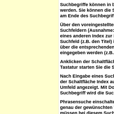
Suchbegriffe
können in b
werden. Sie können die S
am Ende des Suchbegrif
Über den voreingestellt
Suchfeldern (Ausnahme:
eines anderen Index zur
Suchfeld (z.B. den Titel
über die entsprechenden
eingegeben werden (z.B.
Anklicken der Schaltflä
Tastatur starten Sie die 
Nach Eingabe eines Such
der Schaltfläche
Index a
Umfeld angezeigt. Mit D
Suchbegriff wird die Suc
Phrasensuche
einschalte
genau der gewünschten 
müssen bei diesem Such