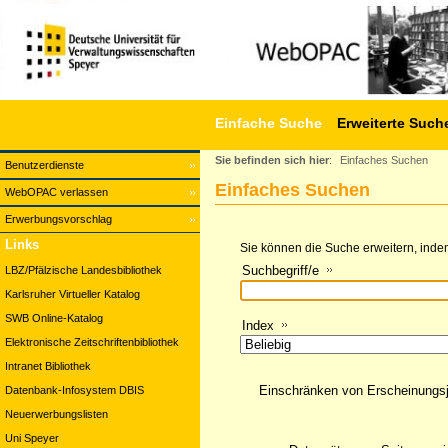
Einfache Suche
Erweiterte Such
Sie befinden sich hier
:
Einfaches Suchen
Benutzerdienste
Einfaches Suchen
WebOPAC verlassen
Erwerbungsvorschlag
Links
Sie können die Suche erweitern, indem
Suchbegriff/e
LBZ/Pfälzische Landesbibliothek
Karlsruher Virtueller Katalog
SWB Online-Katalog
Index
Elektronische Zeitschriftenbibliothek
Intranet Bibliothek
Einschränken von Erscheinungs
Datenbank-Infosystem DBIS
Neuerwerbungslisten
Uni Speyer