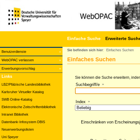
Einfache Suche
Erweiterte Such
Sie befinden sich hier
:
Einfaches Suchen
Benutzerdienste
Einfaches Suchen
WebOPAC verlassen
Erwerbungsvorschlag
Links
Sie können die Suche erweitern, indem
Suchbegriff/e
LBZ/Pfälzische Landesbibliothek
Karlsruher Virtueller Katalog
SWB Online-Katalog
Index
Elektronische Zeitschriftenbibliothek
Intranet Bibliothek
Einschränken von Erscheinungs
Datenbank-Infosystem DBIS
Neuerwerbungslisten
Uni Speyer