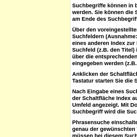
Suchbegriffe
können in b
werden. Sie können die S
am Ende des Suchbegrif
Über den voreingestellt
Suchfeldern (Ausnahme:
eines anderen Index zur
Suchfeld (z.B. den Titel
über die entsprechenden
eingegeben werden (z.B.
Anklicken der Schaltflä
Tastatur starten Sie die 
Nach Eingabe eines Such
der Schaltfläche
Index a
Umfeld angezeigt. Mit D
Suchbegriff wird die Suc
Phrasensuche
einschalte
genau der gewünschten 
müssen bei diesem Such