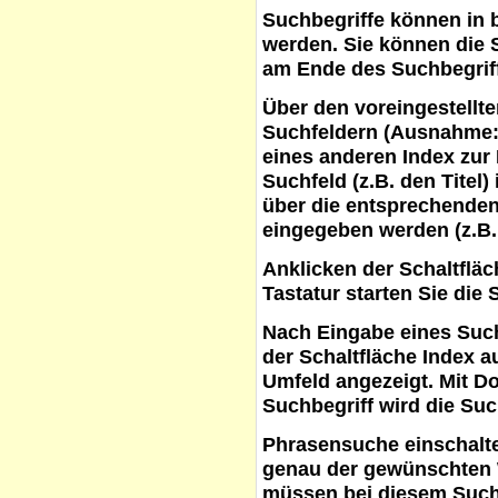
Suchbegriffe
können in b
werden. Sie können die S
am Ende des Suchbegrif
Über den voreingestellt
Suchfeldern (Ausnahme:
eines anderen Index zur
Suchfeld (z.B. den Titel
über die entsprechenden
eingegeben werden (z.B.
Anklicken der Schaltflä
Tastatur starten Sie die 
Nach Eingabe eines Such
der Schaltfläche
Index a
Umfeld angezeigt. Mit D
Suchbegriff wird die Suc
Phrasensuche
einschalte
genau der gewünschten 
müssen bei diesem Such