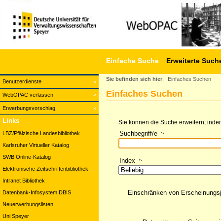
Einfache Suche
Erweiterte Such
Sie befinden sich hier
:
Einfaches Suchen
Benutzerdienste
Einfaches Suchen
WebOPAC verlassen
Erwerbungsvorschlag
Links
Sie können die Suche erweitern, indem
Suchbegriff/e
LBZ/Pfälzische Landesbibliothek
Karlsruher Virtueller Katalog
SWB Online-Katalog
Index
Elektronische Zeitschriftenbibliothek
Intranet Bibliothek
Einschränken von Erscheinungs
Datenbank-Infosystem DBIS
Neuerwerbungslisten
Uni Speyer