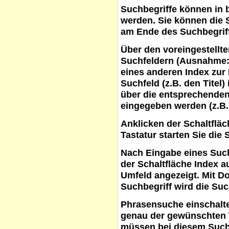
Suchbegriffe
können in b
werden. Sie können die S
am Ende des Suchbegrif
Über den voreingestellt
Suchfeldern (Ausnahme:
eines anderen Index zur
Suchfeld (z.B. den Titel
über die entsprechenden
eingegeben werden (z.B.
Anklicken der Schaltflä
Tastatur starten Sie die 
Nach Eingabe eines Such
der Schaltfläche
Index a
Umfeld angezeigt. Mit D
Suchbegriff wird die Suc
Phrasensuche
einschalte
genau der gewünschten 
müssen bei diesem Such