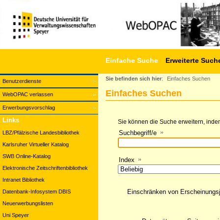
Einfache Suche
Erweiterte Such
Sie befinden sich hier
:
Einfaches Suchen
Benutzerdienste
Einfaches Suchen
WebOPAC verlassen
Erwerbungsvorschlag
Links
Sie können die Suche erweitern, indem
Suchbegriff/e
LBZ/Pfälzische Landesbibliothek
Karlsruher Virtueller Katalog
SWB Online-Katalog
Index
Elektronische Zeitschriftenbibliothek
Intranet Bibliothek
Einschränken von Erscheinungs
Datenbank-Infosystem DBIS
Neuerwerbungslisten
Uni Speyer